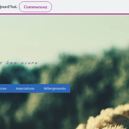
jourd'hui.
Commencez
it bon vivre
rces
Associations
Hébergements