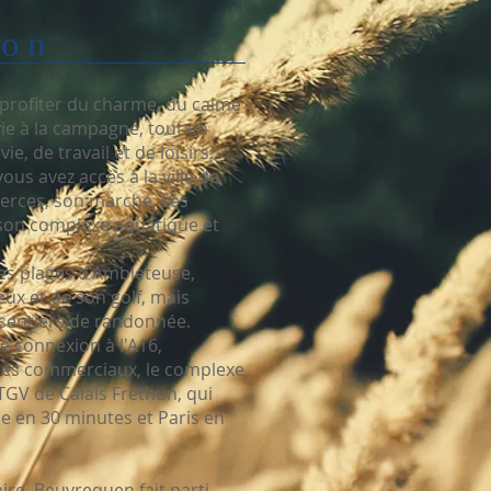
ion
 profiter du charme, du calme
 vie à la campagne, tout en
ie, de travail et de loisirs.
us avez accès à la ville de
erces, son marché, ses
 son complexe aquatique et
les plages d'Ambleteuse,
ux et de son golf, mais
sentiers de randonnée.
e connexion à l'A16,
tres commerciaux, le complexe
TGV de Calais Frethun, qui
le en 30 minutes et Paris en
ire, Beuvrequen fait parti