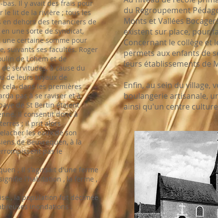
as. Il y avait des frais pour
du Regroupement Pédago
le lit de la rivière ; tous les
Monts et Vallées Bocagers
res en dehors des tenanciers de
t en une sorte de syndicat,
existent sur place, pour fa
 une certaine somme pour
Concernant le collège et 
 suivants ses facultés. Roger
permets aux enfants de s
oulin de Lohem et de
leurs établissements de 
 de servitudes, à cause du
ou de leurs tuyaux de
Enfin, au sein du village,
t cela, dans les premières
boulangerie artisanale, 
arda pas à se raviser et à
baye de St Bertin étaient
ainsi qu'un centre culturel
enne. Il consentit donc à
erres ; il prit alors
elacher les eaux de son
siens de Beuvrequen, à la
terrompissent pas le
n ; Il s'agissait d'une ferme
gnifie l'habitation , la ferme ,
se , la population fut décimée
mbreuses inondations .