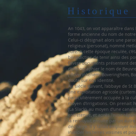
Historique
An 1043, on voit apparaître dans l
forme ancienne du nom de notre 
Celui-ci désignait alors une paroi
religieux (personat), nommé Hetl
cure. A cette époque reculée, c’é
bénédictins de tenir ainsi des p
Divers documents présentent des
d’orthographier le nom de Beuv
( Boverinkehem, Boveringhem, Bof
doute sur son identité.
Au siècle suivant, l’abbaye de St
une exploitation agricole (curte
particulièrement occupée à la cul
moyen d’irrigations. On prenait l’
(La Slack), au moyen d’une canal
entretenue, et après l’avoir répa
la renvoyait ensuite par un autre
décharge. Il y fallait employer mi
inonder les terres voisines et pou