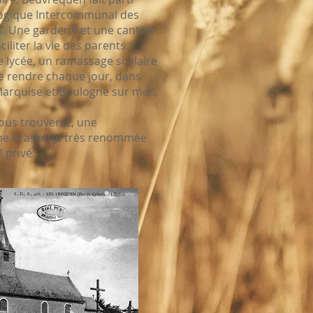
gique Intercommunal des
. Une garderie et une cantine
ciliter la vie des parents.
le lycée, un ramassage scolaire
e rendre chaque jour, dans
Marquise et Boulogne sur mer.
 vous trouverez, une
une brasserie très renommée
 privé.