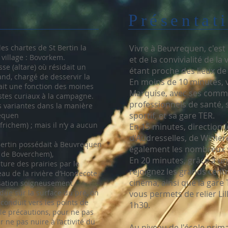
Présentat
es chartes de St Bertin la
Vivre à Beuvrequen, c'est
village : Bovorkem.
et de la convivialité de la
sse (altare) où résidait un
étant proche des lieux de v
and, chargé de desservir la
En moins de 10 minutes, vo
tait une fonction des moines
Marquise, avec ses comm
ostes curiaux à la campagne.
professionnels de santé,
 variantes dans la manière
sportif, et sa gare TER.
requen
richem) ; mais il n’y a aucun
En 15 minutes, direction 
d'Audresselles, de Wimere
 Bertin possédait à Beuvrequen
également les nombreux 
m de Boverchem),
En 20 minutes, grâce à un
ture des prairies par le
rejoignez les grands cen
eau de la rivière d’Hondecote
cinéma, ainsi que la gare 
isation soigneusement
ndue sur la surface du pré, on
vous permets de relier Lil
 conduit vers les points de
1h30.
lle précautions, pour ne pas
r ne pas nuire à l’activité du
Au niveau de l'école prima