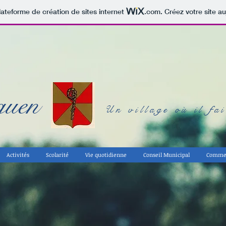
lateforme de création de sites internet
.com
. Créez votre site au
quen
Un village où il fa
Activités
Scolarité
Vie quotidienne
Conseil Municipal
Comme