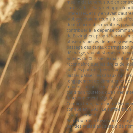
moulin de Lohem, situé en contre-b
curer, vider, élargir et approfondir 
intéressés, et il y en avait d’aut
l’abbaye étaient réunis à cet effe
dont chacun des membres payait
contribuer à la dépense commune,
de Bazinghen, propriétaire du m
plusieurs pièces de terre grevées
passage des canaux d’irrigation 
décharge, voulait s’opposer à tou
années du XIII° siècle mais il ne t
reconnaître que les droits de l’ab
justifiés par une possession anci
laisser passer les canaux sur ses t
l’engagement de diminuer et de r
moulin, suivant le gré des parois
condition toutefois qu’ils n’en in
fonctionnement régulier.
Connincthun, hameau de Beuvreque
connue en 1293 . Le suffixe thun si
l'établissement .
Au début de la Révolution Françai
par des maladies , suite à de no